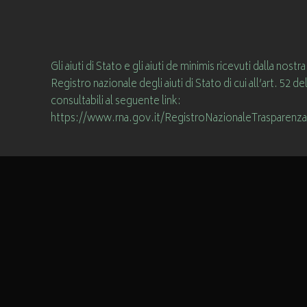
© 2018 Polymec srl - Polimeccanica Castellettese
Partita IVA: 02130950120
Via V. Monti, 9 Castelletto Sopra Ticino (NO) - 28053
Tel: 0331962461 - Mail: info@polymec.it
Powered by
Web Agency Key-One
Cookie - Privacy
Gli aiuti di Stato e gli aiuti de minimis ricevuti dalla nos
Registro nazionale degli aiuti di Stato di cui all’art. 52 del
consultabili al seguente link:
https://www.rna.gov.it/RegistroNazionaleTrasparenza