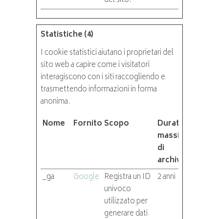
del sito.
Statistiche (4)
I cookie statistici aiutano i proprietari del
sito web a capire come i visitatori
interagiscono con i siti raccogliendo e
trasmettendo informazioni in forma
anonima.
Nome
Fornitore
Scopo
Durata
massima
di
archiviazione
_ga
Google
Registra un ID
2 anni
univoco
utilizzato per
generare dati