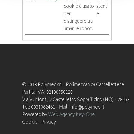
cookie è usato
stent
per
e
distinguere tra
umani e robot.