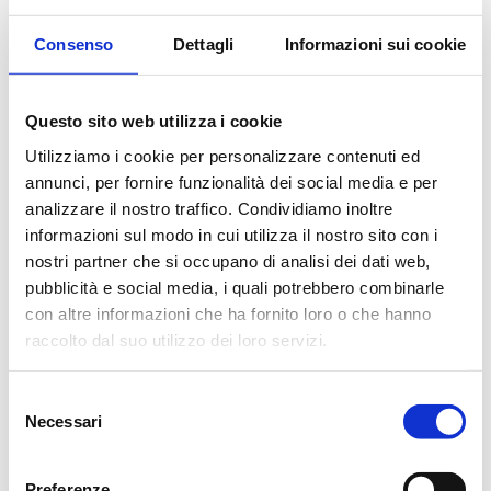
la visita più
recente.
Consenso
Dettagli
Informazioni sui cookie
_gat
Google
Utilizzato da
1
Google
giorn
Analytics per
o
Questo sito web utilizza i cookie
limitare la
Utilizziamo i cookie per personalizzare contenuti ed
frequenza
annunci, per fornire funzionalità dei social media e per
delle richieste
analizzare il nostro traffico. Condividiamo inoltre
informazioni sul modo in cui utilizza il nostro sito con i
_gid
Google
Registra un ID
1
nostri partner che si occupano di analisi dei dati web,
univoco
giorn
pubblicità e social media, i quali potrebbero combinarle
utilizzato per
o
con altre informazioni che ha fornito loro o che hanno
generare dati
raccolto dal suo utilizzo dei loro servizi.
statistici su
come il
Selezione
visitatore
Necessari
del
utilizza il sito
consenso
internet.
Preferenze