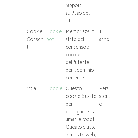
rapporti
sull'uso del
sito.
Cookie
Cookie
Memorizza lo
1
Consen
bot
stato del
anno
t
consenso ai
cookie
dell'utente
per il dominio
corrente
rc::a
Google
Questo
Persi
cookie è usato
stent
per
e
distinguere tra
umani e robot.
Questo è utile
per il sito web,