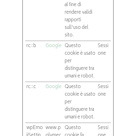
al fine di
rendere validi
rapporti
sull'uso del
sito.
rc::b
Google
Questo
Sessi
cookie è usato
one
per
distinguere tra
umani e robot.
rc::c
Google
Questo
Sessi
cookie è usato
one
per
distinguere tra
umani e robot.
wpEmo
www.p
Questo
Sessi
jiSettin
olymec
cookie fa
one