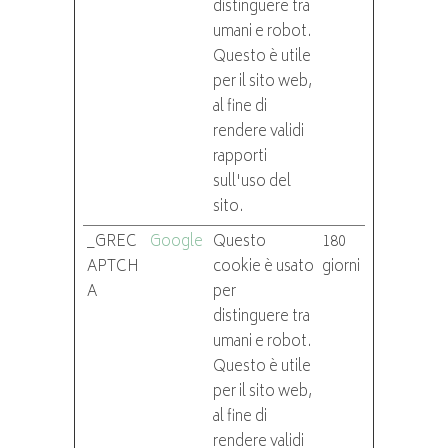
distinguere tra
umani e robot.
Questo è utile
per il sito web,
al fine di
rendere validi
rapporti
sull'uso del
sito.
_GREC
Google
Questo
180
APTCH
cookie è usato
giorni
A
per
distinguere tra
umani e robot.
Questo è utile
per il sito web,
al fine di
rendere validi