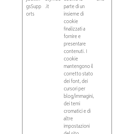
gsSupp
.it
parte di un
orts
insieme di
cookie
finalizzati a
fornire e
presentare
contenuti. I
cookie
mantengono il
corretto stato
dei font, dei
cursori per
blog/immagini,
dei temi
cromatici e di
altre
impostazioni