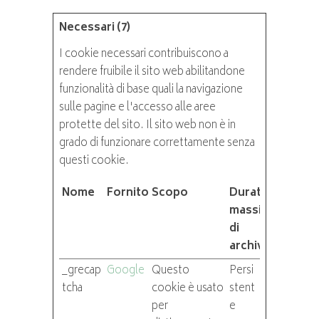
Necessari (7)
I cookie necessari contribuiscono a
rendere fruibile il sito web abilitandone
funzionalità di base quali la navigazione
sulle pagine e l'accesso alle aree
protette del sito. Il sito web non è in
grado di funzionare correttamente senza
questi cookie.
Nome
Fornitore
Scopo
Durata
massima
di
archiviazione
_grecap
Google
Questo
Persi
tcha
cookie è usato
stent
per
e